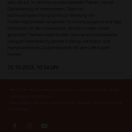
des LHB auf. In Jerichow wurden spezielle Themen, wie die
Digitalisierung im Vereinswesen, Tipps zur
Nachwuchsgewinnung bis hin zur Beratung von
Fördermöglichkeiten vorgestellt. Im Anschluss gab es eine rege
Diskussion mit den Anwesenden, die sich in vielen vorher
genannten Themen wiederfanden. Das war eine interessante
und gute Veranstaltung gerade in Bezug, wie Kultur- und
Heimatvereine die Zusammenarbeit mit dem LHB nutzen
können.
25.10.2023, 10:24 Uhr
Herzlichen Willkommen beim Förder- und Heimatverein Stadt
und Kloster Jerichow e.V.!
Hier erhalten Sie einen Überblick über unseren Verein und seine
Aktivitäten!