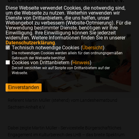
des Landesheimatbundes Sachsen-Anhalt e.V.
Diese Webseite verwendet Cookies, die notwendig sind,
durch.
um die Webseite zu nutzen. Weiterhin verwenden wir
Dienste von Drittanbietern, die uns helfen, unser
Webangebot zu verbessern (Website-Optmierung). Für die
Verwendung bestimmter Dienste, benötigen wir Ihre
Einwilligung. Ihre Einwilligung können Sie jederzeit
widerrufen. Weitere Informationen finden Sie in unserer
Datenschutzerklärung
.
Technisch notwendige Cookies (
Übersicht
)
Die notwendigen Cookies werden allein für den ordnungsgemäßen
Gebrauch der Webseite benötigt.
Cookies von Drittanbietern (
Hinweis
)
Derzeit verzichten wir auf Scripte von Drittanbietern auf der
Webseite.
Einverstanden
Referent Martin Müller (stehend) vom Landesheimatbund
Sachsen-Anhalt e.V.
Dabei zeigte Martin Müller - Servicestelle Bürgerschaftliches
Engagement im Kulturbereich des LHB – das breite Spektrum