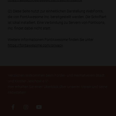
(2) Diese Seite nutzt zur einheitlichen Darstellung WebFonts,
die von FontAwesome Inc. bereitgestellt werden. Die Schriftart
ist lokal installiert. Eine Verbindung zu Servern von Fonticons,
Inc. findet dabei nicht statt.
Weitere Informationen FontAwesome finden Sie unter
https://fontawesome.com/privacy
.
Herzlichen Willkommen beim Förder- und Heimatverein Stadt
und Kloster Jerichow e.V.!
Hier erhalten Sie einen Überblick über unseren Verein und seine
Aktivitäten!