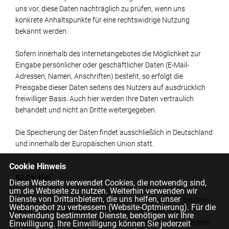
uns vor, diese Daten nachträglich zu prüfen, wenn uns
konkrete Anhaltspunkte für eine rechtswidrige Nutzung
bekannt werden.
Sofern innerhalb des Internetangebotes die Möglichkeit zur
Eingabe persönlicher oder geschäftlicher Daten (E-Mail-
Adressen, Namen, Anschriften) besteht, so erfolgt die
Preisgabe dieser Daten seitens des Nutzers auf ausdrücklich
freiwilliger Basis. Auch hier werden Ihre Daten vertraulich
behandelt und nicht an Dritte weitergegeben.
Die Speicherung der Daten findet ausschließlich in Deutschland
und innerhalb der Europäischen Union statt.
Cookie Hinweis
§3 Cookies
Diese Webseite verwendet Cookies, die notwendig sind,
um die Webseite zu nutzen. Weiterhin verwenden wir
Dienste von Drittanbietern, die uns helfen, unser
(1) Zusätzlich zu den zuvor genannten Daten werden bei Ihrer
Webangebot zu verbessern (Website-Optmierung). Für die
Nutzung unserer Website Cookies auf Ihrem Rechner
Verwendung bestimmter Dienste, benötigen wir Ihre
gespeichert. Bei Cookies handelt es sich um kleine Textdateien,
Einwilligung. Ihre Einwilligung können Sie jederzeit