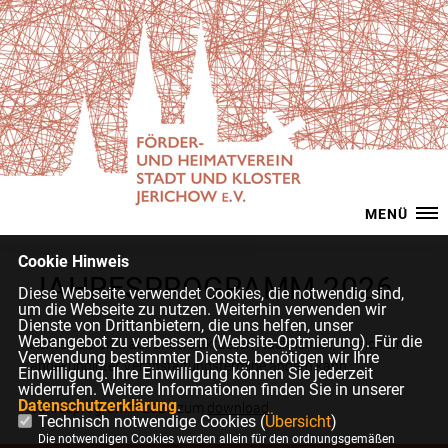
MENÜ
Cookie Hinweis
JAHRESPROGRAMM 2026
Diese Webseite verwendet Cookies, die notwendig sind,
um die Webseite zu nutzen. Weiterhin verwenden wir
Dienste von Drittanbietern, die uns helfen, unser
Webangebot zu verbessern (Website-Optmierung). Für die
Achten Sie bitte auf unsere aktuellen Nachrichten, da sich ein
Verwendung bestimmter Dienste, benötigen wir Ihre
angekündigter Veranstaltungstermine ändern kann.
Einwilligung. Ihre Einwilligung können Sie jederzeit
widerrufen. Weitere Informationen finden Sie in unserer
Datenschutzerklärung
.
Jahresprogramm 2026 zum
download
Technisch notwendige Cookies (
Übersicht
)
Die notwendigen Cookies werden allein für den ordnungsgemäßen