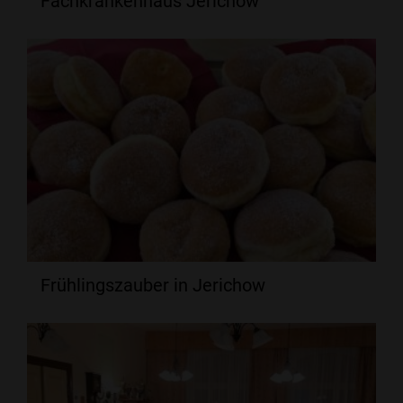
Fachkrankenhaus Jerichow
Frühlingszauber in Jerichow