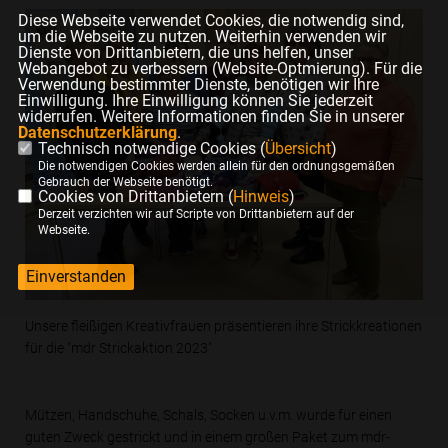
Diese Webseite verwendet Cookies, die notwendig sind,
um die Webseite zu nutzen. Weiterhin verwenden wir
Dienste von Drittanbietern, die uns helfen, unser
Webangebot zu verbessern (Website-Optmierung). Für die
Verwendung bestimmter Dienste, benötigen wir Ihre
Einwilligung. Ihre Einwilligung können Sie jederzeit
widerrufen. Weitere Informationen finden Sie in unserer
Datenschutzerklärung
.
Technisch notwendige Cookies (
Übersicht
)
Die notwendigen Cookies werden allein für den ordnungsgemäßen
Gebrauch der Webseite benötigt.
Cookies von Drittanbietern (
Hinweis
)
Derzeit verzichten wir auf Scripte von Drittanbietern auf der
Webseite.
Einverstanden
Unsere fleißigen Kreativfrauen präsentieren ihre Strickkreationen
für die "mdr Strickaktion 2023"
Mützen, Handschuhe, Schals, Socken u.v.m. wurde für einen
guten Zweck gestrickt und in einem großen Paket zum mdr-