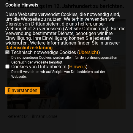
Cookie Hinweis
von Havelbergs im 12. Jahrhundert zu berichten.
Diese Webseite verwendet Cookies, die notwendig sind,
um die Webseite zu nutzen. Weiterhin verwenden wir
Dienste von Drittanbietern, die uns helfen, unser
Webangebot zu verbessern (Website-Optmierung). Für die
Verwendung bestimmter Dienste, benötigen wir Ihre
Einwilligung. Ihre Einwilligung können Sie jederzeit
widerrufen. Weitere Informationen finden Sie in unserer
Datenschutzerklärung
.
Technisch notwendige Cookies (
Übersicht
)
Die notwendigen Cookies werden allein für den ordnungsgemäßen
Gebrauch der Webseite benötigt.
Cookies von Drittanbietern (
Hinweis
)
Derzeit verzichten wir auf Scripte von Drittanbietern auf der
Webseite.
Einverstanden
Referent Dr. Tillmann Lohse