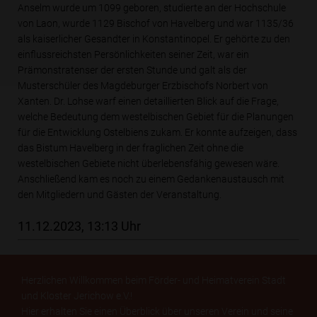
Anselm wurde um 1099 geboren, studierte an der Hochschule
von Laon, wurde 1129 Bischof von Havelberg und war 1135/36
als kaiserlicher Gesandter in Konstantinopel. Er gehörte zu den
einflussreichsten Persönlichkeiten seiner Zeit, war ein
Prämonstratenser der ersten Stunde und galt als der
Musterschüler des Magdeburger Erzbischofs Norbert von
Xanten. Dr. Lohse warf einen detaillierten Blick auf die Frage,
welche Bedeutung dem westelbischen Gebiet für die Planungen
für die Entwicklung Ostelbiens zukam. Er konnte aufzeigen, dass
das Bistum Havelberg in der fraglichen Zeit ohne die
westelbischen Gebiete nicht überlebensfähig gewesen wäre.
Anschließend kam es noch zu einem Gedankenaustausch mit
den Mitgliedern und Gästen der Veranstaltung.
11.12.2023, 13:13 Uhr
Herzlichen Willkommen beim Förder- und Heimatverein Stadt
und Kloster Jerichow e.V.!
Hier erhalten Sie einen Überblick über unseren Verein und seine