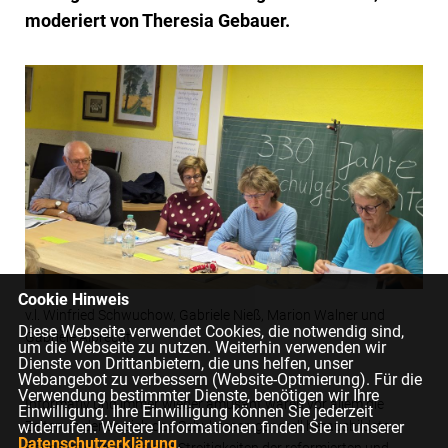
moderiert von Theresia Gebauer.
Cookie Hinweis
v.l. Winfried Schwuchow, Gabriele Nieß, Marion Walner und
Diese Webseite verwendet Cookies, die notwendig sind,
Gabriele Albrecht
um die Webseite zu nutzen. Weiterhin verwenden wir
Dienste von Drittanbietern, die uns helfen, unser
Webangebot zu verbessern (Website-Optmierung). Für die
Verwendung bestimmter Dienste, benötigen wir Ihre
Informativ und immer wieder amüsant waren vor allem die
Einwilligung. Ihre Einwilligung können Sie jederzeit
Zeiten, in denen sich das Schulwesen generell herausbildete.
widerrufen. Weitere Informationen finden Sie in unserer
Datenschutzerklärung
.