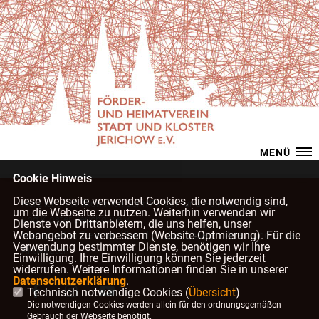
MENÜ
Cookie Hinweis
Diese Webseite verwendet Cookies, die notwendig sind,
Herzlichen Willkommen beim Förder- und Heimatverein Stadt
um die Webseite zu nutzen. Weiterhin verwenden wir
und Kloster Jerichow e.V.!
Dienste von Drittanbietern, die uns helfen, unser
Webangebot zu verbessern (Website-Optmierung). Für die
Hier erhalten Sie einen Überblick über unseren Verein und seine
Verwendung bestimmter Dienste, benötigen wir Ihre
Aktivitäten!
Einwilligung. Ihre Einwilligung können Sie jederzeit
widerrufen. Weitere Informationen finden Sie in unserer
Datenschutzerklärung
.
Technisch notwendige Cookies (
Übersicht
)
Die notwendigen Cookies werden allein für den ordnungsgemäßen
Gebrauch der Webseite benötigt.