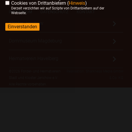
Cookies von Drittanbietern (
Hinweis
)
Derzeit verzichten wir auf Scripte von Drittanbietern auf der
IMPRESSUM
DATENSCHUTZ
KONTAKT
Webseite.
Kloster Jerichow
Einverstanden
Dommuseum Magdeburg
Heimatverein Havelberg
©2026 Förder- und Heimatverein
Realisation: Sharkness Media GmbH
Stadt und Kloster Jerichow e.V.
& Co. KG
Alle Rechte vorbehalten.