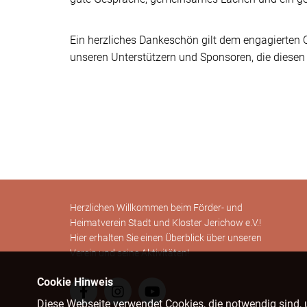
Ein herzliches Dankeschön gilt dem engagierten O
unseren Unterstützern und Sponsoren, die dies
Herzlichen Willkommen beim Förder- und
Heimatverein Stadt und Kloster Jerichow e.V.!
Hier erhalten Sie einen Überblick über unseren
Verein und seine Aktivitäten!
Cookie Hinweis
Diese Webseite verwendet Cookies, die notwendig sind, 