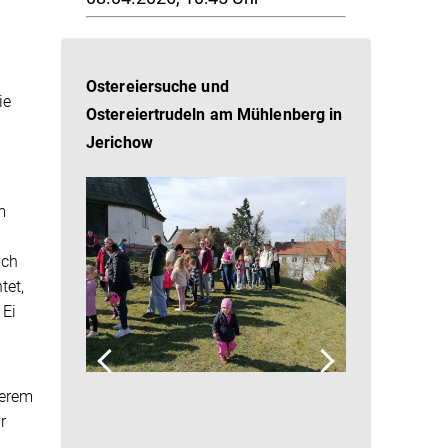
Ostereiersuche und
ie
Ostereiertrudeln am Mühlenberg in
Jerichow
m
ich
tet,
 Ei
kerem
r