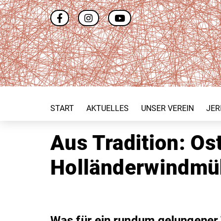
START
AKTUELLES
UNSER VEREIN
JER
Aus Tradition: Os
Holländerwindmü
Was für ein rundum gelungener