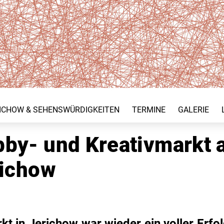
ICHOW & SEHENSWÜRDIGKEITEN
TERMINE
GALERIE
by- und Kreativmarkt
richow
t in Jerichow war wieder ein voller Erfol