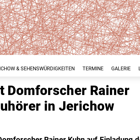
ICHOW & SEHENSWÜRDIGKEITEN
TERMINE
GALERIE
t Domforscher Rainer
Zuhörer in Jerichow
Domforscher Rainer Kuhn auf Einladung d