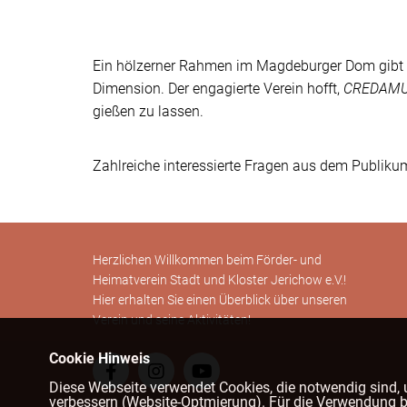
Ein hölzerner Rahmen im Magdeburger Dom gibt be
Dimension. Der engagierte Verein hofft,
CREDAM
gießen zu lassen.
Zahlreiche interessierte Fragen aus dem Publik
Herzlichen Willkommen beim Förder- und
Heimatverein Stadt und Kloster Jerichow e.V.!
Hier erhalten Sie einen Überblick über unseren
Verein und seine Aktivitäten!
Cookie Hinweis
Diese Webseite verwendet Cookies, die notwendig sind, 
verbessern (Website-Optmierung). Für die Verwendung bes