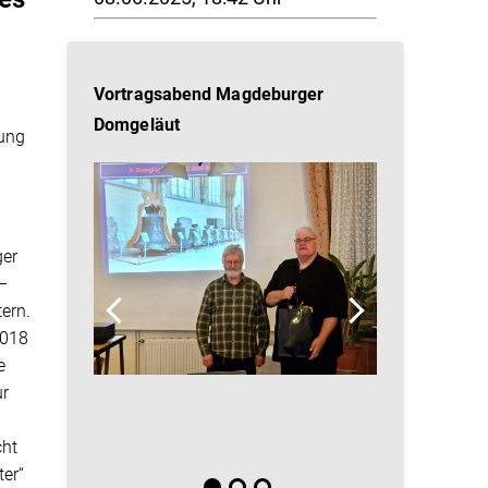
Vortragsabend Magdeburger
Domgeläut
hung
ger
–
ern.
2018
e
ur
cht
ter“