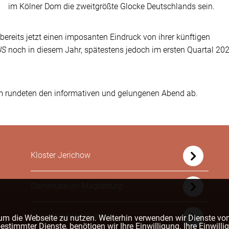
im Kölner Dom die zweitgrößte Glocke Deutschlands sein.
reits jetzt einen imposanten Eindruck von ihrer künftigen
US
noch in diesem Jahr, spätestens jedoch im ersten Quartal 202
um rundeten den informativen und gelungenen Abend ab.
Kloster Jerichow
Dommuseum Magdeburg
Heimatverein Havelberg
um die Webseite zu nutzen. Weiterhin verwenden wir Dienste von
timmter Dienste, benötigen wir Ihre Einwilligung. Ihre Einwillig