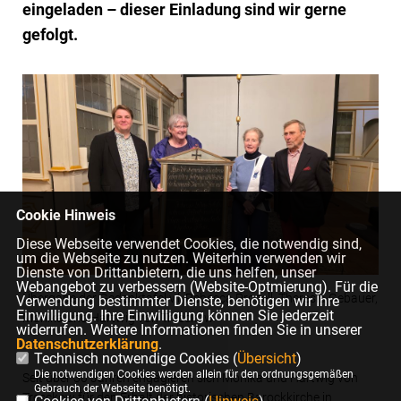
eingeladen – dieser Einladung sind wir gerne
gefolgt.
Cookie Hinweis
Diese Webseite verwendet Cookies, die notwendig sind,
um die Webseite zu nutzen. Weiterhin verwenden wir
Dienste von Drittanbietern, die uns helfen, unser
Webangebot zu verbessern (Website-Optmierung). Für die
Übergabe der Gedenktafel v.l. Rebecca Prozell, Theresia Gebauer,
Verwendung bestimmter Dienste, benötigen wir Ihre
Einwilligung. Ihre Einwilligung können Sie jederzeit
Monika und Hartwig von Tresckow
widerrufen. Weitere Informationen finden Sie in unserer
Datenschutzerklärung
.
Technisch notwendige Cookies (
Übersicht
)
Die notwendigen Cookies werden allein für den ordnungsgemäßen
Seit über 30 Jahren engagieren sich Monika und Hartwig von
Gebrauch der Webseite benötigt.
Tresckow für den Erhalt der historischen Barockkirche in