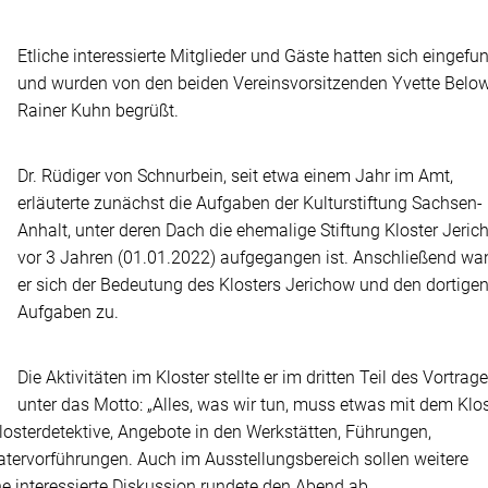
Etliche interessierte Mitglieder und Gäste hatten sich eingefu
und wurden von den beiden Vereinsvorsitzenden Yvette Belo
Rainer Kuhn begrüßt.
Dr. Rüdiger von Schnurbein, seit etwa einem Jahr im Amt,
erläuterte zunächst die Aufgaben der Kulturstiftung Sachsen-
Anhalt, unter deren Dach die ehemalige Stiftung Kloster Jeri
vor 3 Jahren (01.01.2022) aufgegangen ist. Anschließend wa
er sich der Bedeutung des Klosters Jerichow und den dortige
Aufgaben zu.
Die Aktivitäten im Kloster stellte er im dritten Teil des Vortrag
unter das Motto: „Alles, was wir tun, muss etwas mit dem Klos
Klosterdetektive, Angebote in den Werkstätten, Führungen,
tervorführungen. Auch im Ausstellungsbereich sollen weitere
ne interessierte Diskussion rundete den Abend ab.