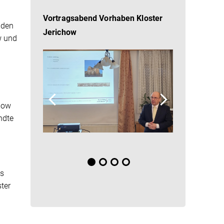
Vortragsabend Vorhaben Kloster
nden
Jerichow
w und
chow
ndte
n
es
ter