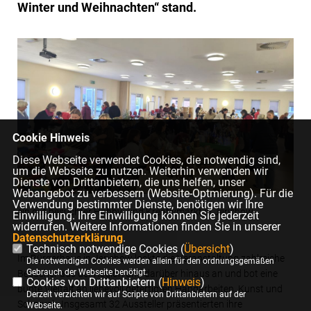
Winter und Weihnachten“ stand.
Cookie Hinweis
Diese Webseite verwendet Cookies, die notwendig sind,
um die Webseite zu nutzen. Weiterhin verwenden wir
Dienste von Drittanbietern, die uns helfen, unser
Webangebot zu verbessern (Website-Optmierung). Für die
Verwendung bestimmter Dienste, benötigen wir Ihre
ein gut besuchter Hobby- und Kreativmarkt in Jerichow
Einwilligung. Ihre Einwilligung können Sie jederzeit
widerrufen. Weitere Informationen finden Sie in unserer
Datenschutzerklärung
.
Technisch notwendige Cookies (
Übersicht
)
Im Bürgerhaus in Jerichow lockte die Veranstaltung zahlreiche
Die notwendigen Cookies werden allein für den ordnungsgemäßen
Gebrauch der Webseite benötigt.
Besucher aus der Region und darüber hinaus an und bot eine
Cookies von Drittanbietern (
Hinweis
)
bunte Vielfalt an liebevoll gefertigten Handarbeiten, Kunst und
Derzeit verzichten wir auf Scripte von Drittanbietern auf der
Schmuck. Insgesamt 32 Aussteller präsentierten ihre
Webseite.