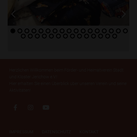
Herzlichen Willkommen beim Förder- und Heimatverein Stadt
und Kloster Jerichow e.V.!
Hier erhalten Sie einen Überblick über unseren Verein und seine
Aktivitäten!
IMPRESSUM
DATENSCHUTZ
KONTAKT