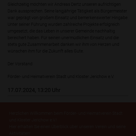
Gleichzeitig möchten wir Andreas Dertz unseren aufrichtigen
Dank aussprechen. Seine langjährige Tätigkeit als Bürgermeister
war geprägt von großem Einsatz und bemerkenswerter Hingabe.
Unter seiner Führung wurden zahlreiche Projekte erfolgreich
umgesetzt, die das Leben in unserer Gemeinde nachhaltig
bereichert haben. Für seinen unermüdlichen Einsatz und die
stets gute Zusammenarbeit danken wir ihm von Herzen und
wünschen ihm für die Zukunft alles Gute.
Der Vorstand
Förder- und Heimatverein Stadt und Kloster Jerichow e.V.
17.07.2024, 13:20 Uhr
Herzlichen Willkommen beim Förder- und Heimatverein Stadt
und Kloster Jerichow e.V.!
Hier erhalten Sie einen Überblick über unseren Verein und seine
Aktivitäten!