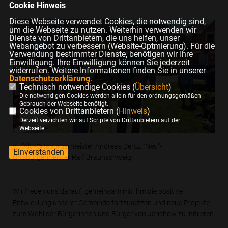
Cookie Hinweis
Diese Webseite verwendet Cookies, die notwendig sind,
um die Webseite zu nutzen. Weiterhin verwenden wir
Dienste von Drittanbietern, die uns helfen, unser
Webangebot zu verbessern (Website-Optmierung). Für die
Verwendung bestimmter Dienste, benötigen wir Ihre
Einwilligung. Ihre Einwilligung können Sie jederzeit
widerrufen. Weitere Informationen finden Sie in unserer
Datenschutzerklärung
.
Technisch notwendige Cookies (
Übersicht
)
Die notwendigen Cookies werden allein für den ordnungsgemäßen
Gebrauch der Webseite benötigt.
Cookies von Drittanbietern (
Hinweis
)
Derzeit verzichten wir auf Scripte von Drittanbietern auf der
Webseite.
v.l. "Alt"-Ortsbürgermeister Andreas Dertz, "Neu"-
Einverstanden
Ortsbürgermeister Ralf Braunschweig
Wir freuen uns darauf, gemeinsam mit ihm die positive
Entwicklung unserer Gemeinde fortzusetzen und neue Projekte
zum Wohl der Bürgerinnen und Bürger von Jerichow zu initiieren.