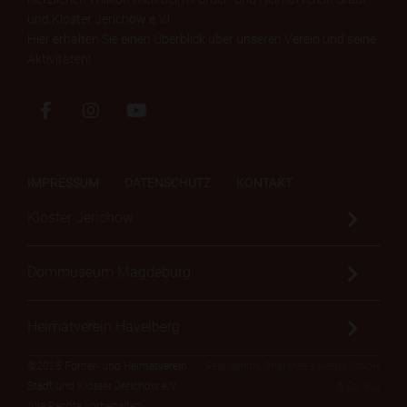
und Kloster Jerichow e.V.!
Hier erhalten Sie einen Überblick über unseren Verein und seine
Aktivitäten!
IMPRESSUM
DATENSCHUTZ
KONTAKT
Kloster Jerichow
Dommuseum Magdeburg
Heimatverein Havelberg
©2026 Förder- und Heimatverein
Realisation: Sharkness Media GmbH
Stadt und Kloster Jerichow e.V.
& Co. KG
Alle Rechte vorbehalten.