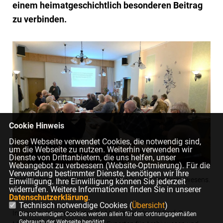
einem heimatgeschichtlich besonderen Beitrag
zu verbinden.
Cookie Hinweis
Diese Webseite verwendet Cookies, die notwendig sind,
um die Webseite zu nutzen. Weiterhin verwenden wir
Dienste von Drittanbietern, die uns helfen, unser
Webangebot zu verbessern (Website-Optmierung). Für die
Verwendung bestimmter Dienste, benötigen wir Ihre
Prof. Dr. Scholz referiert über amtliche Quellen des Archivwesens.
Einwilligung. Ihre Einwilligung können Sie jederzeit
widerrufen. Weitere Informationen finden Sie in unserer
Datenschutzerklärung
.
Technisch notwendige Cookies (
Übersicht
)
In diesem Jahr gestalteten Dr. Margit Scholz und Prof. Dr.
Die notwendigen Cookies werden allein für den ordnungsgemäßen
Gebrauch der Webseite benötigt.